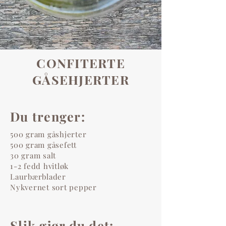
CONFITERTE
GÅSEHJERTER
Du trenger:
500 gram gåshjerter
500 gram gåsefett
30 gram salt
1-2 fedd hvitløk
Laurbærblader
Nykvernet sort pepper
Slik gjør du det: