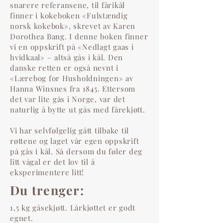
snarere referansene, til fårikål
finner i kokeboken «Fulstændig
norsk kokebok», skrevet av Karen
Dorothea Bang. I denne boken finner
vi en oppskrift på «Nedlagt gaas i
hvidkaal» – altså gås i kål. Den
danske retten er også nevnt i
«Lærebog for Husholdningen» av
Hanna Winsnes fra 1845. Ettersom
det var lite gås i Norge, var det
naturlig å bytte ut gås med fårekjøtt.
Vi har selvfølgelig gått tilbake til
røttene og laget vår egen oppskrift
på gås i kål. Så dersom du føler deg
litt vågal er det lov til å
eksperimentere litt!
Du trenger:
1,5 kg gåsekjøtt. Lårkjøttet er godt
egnet.