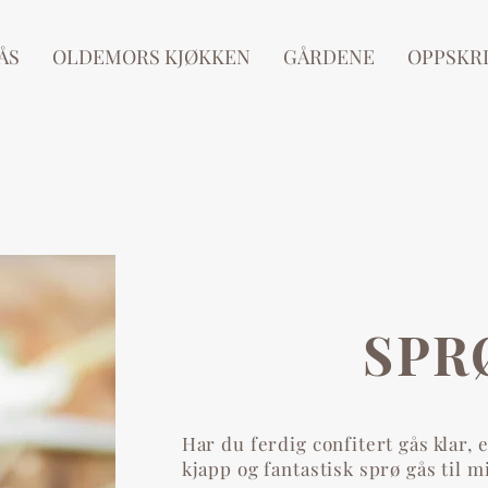
ÅS
OLDEMORS KJØKKEN
GÅRDENE
OPPSKR
SPR
Har du ferdig confitert gås klar, e
kjapp og fantastisk sprø gås til m