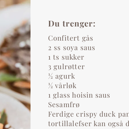
Du trenger:
Confitert gås
2 ss soya saus
1 ts sukker
3 gulrøtter
½ agurk
½ vårløk
1 glass hoisin saus
Sesamfrø
Ferdige crispy duck pa
tortillalefser kan også 