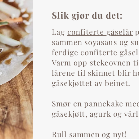
Slik gjør du det:
Lag
confiterte gåselår
p
sammen soyasaus og su
ferdige confiterte gås
Varm opp stekeovnen ti
lårene til skinnet blir h
gåsekjøttet av beinet.
Smør en pannekake med
gåsekjøtt, agurk og vår
Rull sammen og nyt!