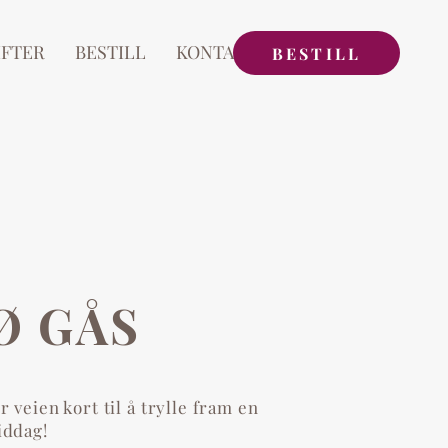
IFTER
BESTILL
KONTAKT
BESTILL
Ø GÅS
r veien kort til å trylle fram en
iddag!