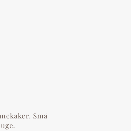
nnekaker. Små
duge.