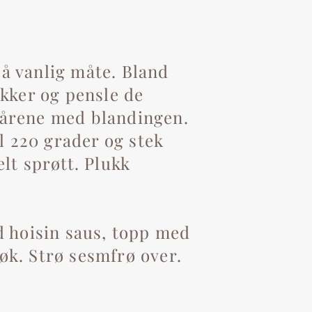
å vanlig måte. Bland
kker og pensle de
elårene med blandingen.
l 220 grader og stek
elt sprøtt. Plukk
 hoisin saus, topp med
løk. Strø sesmfrø over.